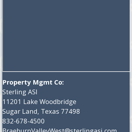
Property Mgmt Co:
Sterling ASI
11201 Lake Woodbridge
Sugar Land, Texas 77498
832-678-4500
BraeburnValleyWest@sterlingasi.com