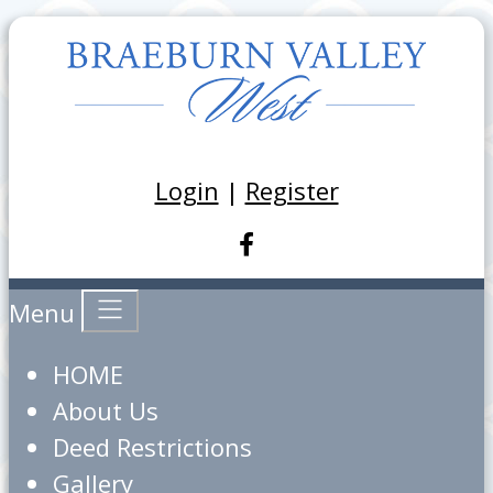
Login
|
Register
Menu
HOME
About Us
Deed Restrictions
Gallery